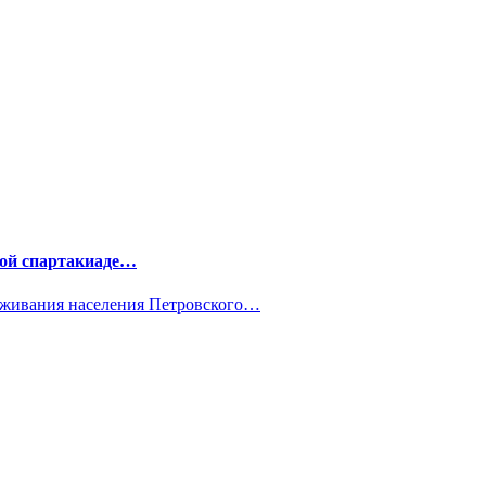
ной спартакиаде…
уживания населения Петровского…