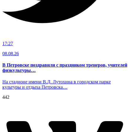
17:27
08.08.26
В Петровске поздравили с праздником тренеров, учителей
физкультуры…
На стадионе имени В.Д. Лутохина в городском парке
культуры и отдыха Петровска…
442