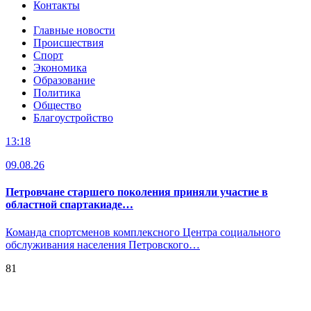
Контакты
Главные новости
Происшествия
Спорт
Экономика
Образование
Политика
Общество
Благоустройство
13:18
09.08.26
Петровчане старшего поколения приняли участие в
областной спартакиаде…
Команда спортсменов комплексного Центра социального
обслуживания населения Петровского…
81