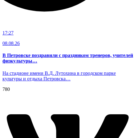
17:27
08.08.26
В Петровске поздравили с праздником тренеров, учителей
физкультуры…
На стадионе имени В.Д. Лутохина в городском парке
культуры и отдыха Петровска…
780