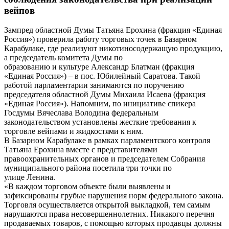
вейпов
Зампред областной Думы Татьяна Ерохина (фракция «Единая
Россия») проверила работу торговых точек в Базарном
Карабулаке, где реализуют никотиносодержащую продукцию,
а председатель комитета Думы по
образованию и культуре Александр Блатман (фракция
«Единая Россия») – в пос. Юбилейный Саратова. Такой
работой парламентарии занимаются по поручению
председателя областной Думы Михаила Исаева (фракция
«Единая Россия»). Напомним, по инициативе спикера
Госдумы Вячеслава Володина федеральным
законодательством установлены жесткие требования к
торговле вейпами и жидкостями к ним.
В Базарном Карабулаке в рамках парламентского контроля
Татьяна Ерохина вместе с представителями
правоохранительных органов и председателем Собрания
муниципального района посетила три точки по
улице Ленина.
«В каждом торговом объекте были выявлены и
зафиксированы грубые нарушения норм федерального закона.
Торговля осуществляется открытой выкладкой, тем самым
нарушаются права несовершеннолетних. Никакого перечня
продаваемых товаров, с помощью которых продавцы должны