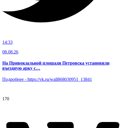
14:33
08.08.26
На Привокзальной площади Петровска установили
въездную арку с…
Подробнее -
https://vk.ru/wall868030951_13841
170