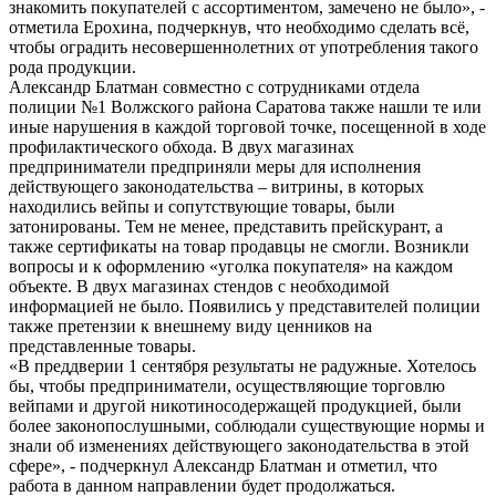
знакомить покупателей с ассортиментом, замечено не было», -
отметила Ерохина, подчеркнув, что необходимо сделать всё,
чтобы оградить несовершеннолетних от употребления такого
рода продукции.
Александр Блатман совместно с сотрудниками отдела
полиции №1 Волжского района Саратова также нашли те или
иные нарушения в каждой торговой точке, посещенной в ходе
профилактического обхода. В двух магазинах
предприниматели предприняли меры для исполнения
действующего законодательства – витрины, в которых
находились вейпы и сопутствующие товары, были
затонированы. Тем не менее, представить прейскурант, а
также сертификаты на товар продавцы не смогли. Возникли
вопросы и к оформлению «уголка покупателя» на каждом
объекте. В двух магазинах стендов с необходимой
информацией не было. Появились у представителей полиции
также претензии к внешнему виду ценников на
представленные товары.
«В преддверии 1 сентября результаты не радужные. Хотелось
бы, чтобы предприниматели, осуществляющие торговлю
вейпами и другой никотиносодержащей продукцией, были
более законопослушными, соблюдали существующие нормы и
знали об изменениях действующего законодательства в этой
сфере», - подчеркнул Александр Блатман и отметил, что
работа в данном направлении будет продолжаться.