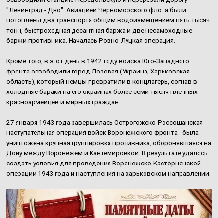
"Ленинград - Дно". Авиацией Черноморского флота были
потоплены два транспорта общим водоизмещением пять тысяч
тонн, быстроходная десантная баржа и две несамоходные
баржи противника. Началась Ровно-Луцкая операция.
Кроме того, в этот день в 1942 году войска Юго-Западного
фронта освободили город Лозовая (Украина, Харьковская
область), который немцы превратили в концлагерь, согнав в
холодные бараки на его окраинах более семи тысяч пленных
красноармейцев и мирных граждан.
27 января 1943 года завершилась Острогожско-Россошанская
наступательная операция войск Воронежского фронта - была
уничтожена крупная группировка противника, оборонявшаяся на
Дону между Воронежем и Кантемировкой. В результате удалось
создать условия для проведения Воронежско-Касторненской
операции 1943 года и наступления на харьковском направлении.