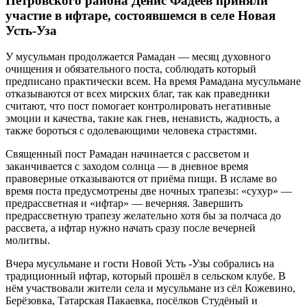
Петровского района Денис Фадеев приняли
участие в ифтаре, состоявшемся в селе Новая
Усть-Уза
У мусульман продолжается Рамадан — месяц духовного
очищения и обязательного поста, соблюдать который
предписано практически всем. На время Рамадана мусульмане
отказываются от всех мирских благ, так как праведники
считают, что пост помогает контролировать негативные
эмоции и качества, такие как гнев, ненависть, жадность, а
также бороться с одолевающими человека страстями.
Священный пост Рамадан начинается с рассветом и
заканчивается с заходом солнца — в дневное время
правоверные отказываются от приёма пищи. В исламе во
время поста предусмотрены две ночных трапезы: «сухур» —
предрассветная и «ифтар» — вечерняя. Завершить
предрассветную трапезу желательно хотя бы за полчаса до
рассвета, а ифтар нужно начать сразу после вечерней
молитвы.
Вчера мусульмане и гости Новой Усть -Узы собрались на
традиционный ифтар, который прошёл в сельском клубе. В
нём участвовали жители села и мусульмане из сёл Кожевино,
Берёзовка, Татарская Пакаевка, посёлков Студёный и