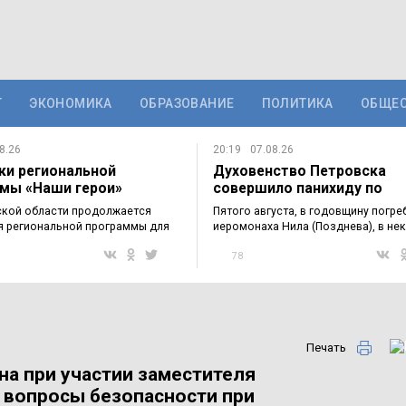
Т
ЭКОНОМИКА
ОБРАЗОВАНИЕ
ПОЛИТИКА
ОБЩЕ
8.26
20:19
07.08.26
ки региональной
Духовенство Петровска
мы «Наши герои»
совершило панихиду по
мились с…
приснопоминаемому…
ской области продолжается
Пятого августа, в годовщину погре
я региональной программы для
иеромонаха Нила (Позднева), в не
в…
78
Печать
на при участии заместителя
 вопросы безопасности при