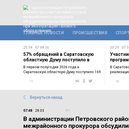
ГЛАВНЫЕ НОВОСТИ
ПРОИСШЕСТВИЯ
СПОР
20:34
07.08.26
20:29
07.0
57% обращений в Саратовскую
Участни
областную Думу поступило в
програм
электронном…
познако
В первом полугодии 2026 года в
В Саратов
Саратовскую областную Думу поступило 169
реализаци
обращений…
участнико
73
85
Вернуться назад
07:48
28.03
492
В администрации Петровского райо
межрайонного прокурора обсудили