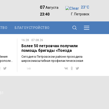
07
23°C
Августа
23:40
Г. Петровск
СТВО
БЛАГОУСТРОЙСТВО
16:28
07.08.26
Более 50 петровчан получили
помощь бригады «Поезда
здоровья»…
бения
Сегодня в Петровском районе проходила
крополе…
широкомасштабная профилактическоюая
акция…
149