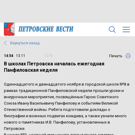
Вернуться назад
Печать
14:54
13.11
1276
В школах Петровска началась ежегодная
Панфиловская неделя
Одиннадцатого и двенадцатого ноября в городской школе №8 в
рамках традиционной Панфиловской недели прошли уроки и
внеурочные мероприятия, посвящённые Герою Советского
Союза Ивану Васильевичу Панфилову и событиям Великой
Отечественной войны. Ребята подготовили доклады о
биографии и военных подвигах комдива, а также узнали много
нового о памятниках И.В. Панфилову, установленных в
Петровске.
В школе №3, носящей имя нашего легендарного земляка,