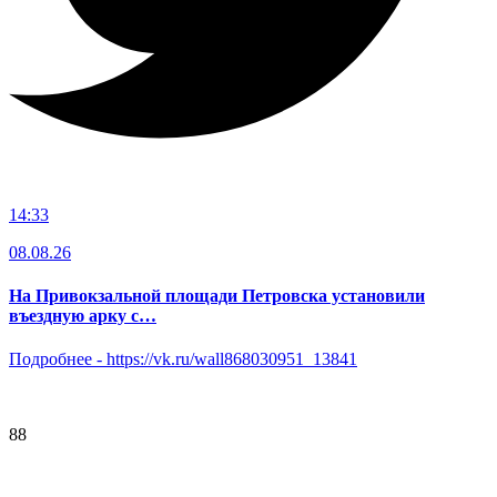
14:33
08.08.26
На Привокзальной площади Петровска установили
въездную арку с…
Подробнее -
https://vk.ru/wall868030951_13841
88