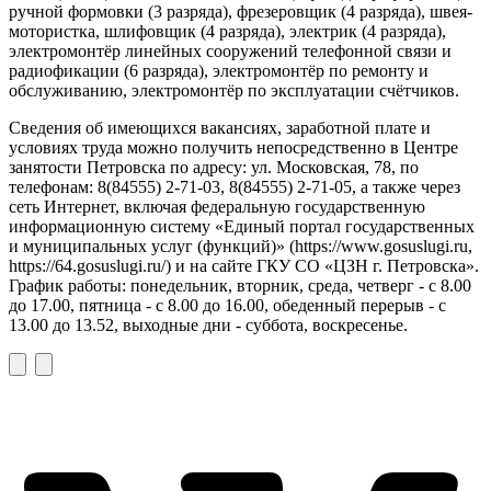
ручной формовки
(3 разряда), фрезеровщик (4 разряда),
швея
-
мотористка
,
шлифовщик (4 разряда),
электрик
(4 разряда),
электромонтёр линейных сооружений телефонной связи и
радиофикации
(6 разряда)
, электромонтёр по
ремонту и
обслуживанию
, электромонтёр по эксплуатации счётчиков
.
Сведения об имеющихся вакансиях
, заработной плате
и
условиях труда можно получить непосредственно в Центре
занятости Петровска по адресу: ул. Московская, 78, по
телефонам: 8(84555) 2-71-03, 8(84555) 2-71-05, а также через
сеть Интернет, включая федеральную государственную
информационную систему «Единый портал государственных
и муниципальных услуг (функций)» (https://www.gosuslugi.ru,
https://64.gosuslugi.ru/) и на сайте ГКУ СО «ЦЗН г. Петровска».
График работы: понедельник, вторник, среда, четверг - с 8.00
до 17.00, пятница - с 8.00 до 16.00, обеденный перерыв - с
13.00 до 13.52, выходные дни - суббота, воскресенье.