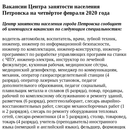
Вакансии Центра занятости населения
Петровска на четвёртое февраля 2020 года
Центр занятости населения города Петровска сообщает
об имеющихся вакансиях по следующим специальностям:
водитель автомобиля,
воспитатель,
врач
и
,
зубной техник,
инженер, инженер по информационной безопасности,
инженер по комплектации,
инженер-конструктор, инженер-
программист
по разработке управляющих программ на станки
с ЧПУ
, инженер-электрик,
инструктор по лечебной
физкультуре
,
кухонная рабочая
,
медицинские сёстры,
медицинский дезинфектор
,
менеджер по коммуникациям,
механик
,
оператор газораспределительной станции (4
разряда), оператор лазерных установок,
педагог
дополнительного образования
, педагог социальный,
плавильщик металла и сплавов
(6 разряда)
, повар,
продавцы,
рабочий по комплексному обслуживанию и ремонту зданий,
разметчик
(6 разряда), рентгенолаборант
, слесарь аварийно-
восстановительных работ,
слесари механосборочных работ (1
и 2 разрядов),
слесарь по ремонту оборудования тепловых
сетей
,
слесари
-ремонтники (4 и 5 разрядов)
, столяр, товаровед
,
токарь (4 разряда),
учитель (преподаватель) иностранного
языка
(немецкий и английский языки)
, фельдшер
,
формовщик