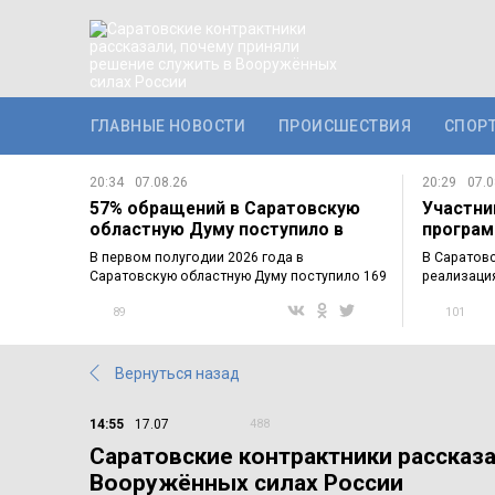
ГЛАВНЫЕ НОВОСТИ
ПРОИСШЕСТВИЯ
СПОР
20:34
07.08.26
20:29
07.0
57% обращений в Саратовскую
Участни
областную Думу поступило в
програм
электронном…
познако
В первом полугодии 2026 года в
В Саратов
Саратовскую областную Думу поступило 169
реализаци
обращений…
участнико
89
101
Вернуться назад
14:55
17.07
488
Саратовские контрактники рассказ
Вооружённых силах России