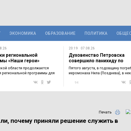
Т
ЭКОНОМИКА
ОБРАЗОВАНИЕ
ПОЛИТИКА
ОБЩЕ
8.26
20:19
07.08.26
ки региональной
Духовенство Петровска
мы «Наши герои»
совершило панихиду по
мились с…
приснопоминаемому…
ской области продолжается
Пятого августа, в годовщину погре
я региональной программы для
иеромонаха Нила (Позднева), в не
в…
94
Печать
али, почему приняли решение служить в