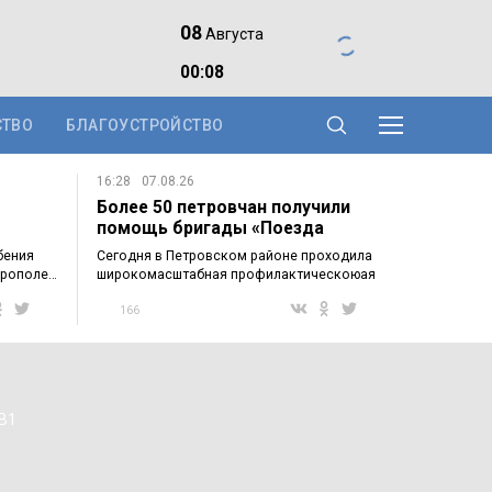
08
Августа
00:08
СТВО
БЛАГОУСТРОЙСТВО
16:28
07.08.26
Более 50 петровчан получили
помощь бригады «Поезда
здоровья»…
бения
Сегодня в Петровском районе проходила
крополе…
широкомасштабная профилактическоюая
акция…
166