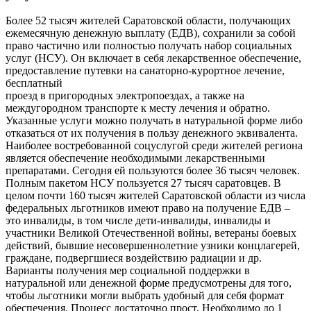
Более 52 тысяч жителей Саратовской области, получающих
ежемесячную денежную выплату (ЕДВ), сохранили за собой
право частично или полностью получать набор социальных
услуг (НСУ). Он включает в себя лекарственное обеспечение,
предоставление путевки на санаторно-курортное лечение,
бесплатный
проезд в пригородных электропоездах, а также на
междугородном транспорте к месту лечения и обратно.
Указанные услуги можно получать в натуральной форме либо
отказаться от их получения в пользу денежного эквивалента.
Наиболее востребованной соцуслугой среди жителей региона
является обеспечение необходимыми лекарственными
препаратами. Сегодня ей пользуются более 36 тысяч человек.
Полным пакетом НСУ пользуется 27 тысяч саратовцев. В
целом почти 160 тысяч жителей Саратовской области из числа
федеральных льготников имеют право на получение ЕДВ –
это инвалиды, в том числе дети-инвалиды, инвалиды и
участники Великой Отечественной войны, ветераны боевых
действий, бывшие несовершеннолетние узники концлагерей,
граждане, подвергшиеся воздействию радиации и др.
Варианты получения мер социальной поддержки в
натуральной или денежной форме предусмотрены для того,
чтобы льготники могли выбрать удобный для себя формат
обеспечения. Процесс достаточно прост. Необходимо до 1