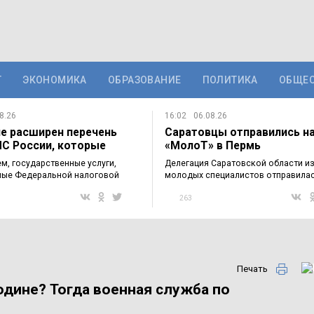
Т
ЭКОНОМИКА
ОБРАЗОВАНИЕ
ПОЛИТИКА
ОБЩЕ
8.26
16:02
06.08.26
не расширен перечень
Саратовцы отправились н
НС России, которые
«МолоТ» в Пермь
получить…
м, государственные услуги,
Делегация Саратовской области из
ые Федеральной налоговой
молодых специалистов отправилас
для…
263
Печать
дине? Тогда военная служба по