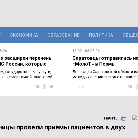
Т
ЭКОНОМИКА
ОБРАЗОВАНИЕ
ПОЛИТИКА
ОБЩЕ
8.26
16:02
06.08.26
не расширен перечень
Саратовцы отправились н
НС России, которые
«МолоТ» в Пермь
получить…
м, государственные услуги,
Делегация Саратовской области из
ые Федеральной налоговой
молодых специалистов отправилас
для…
200
Печать
ницы провели приёмы пациентов в двух