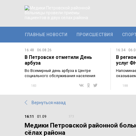
ГЛАВНЫЕ НОВОСТИ
ПРОИСШЕСТВИЯ
СПОР
16:48
06.08.26
16:34
06.0
В Петровске отметили День
В регио
арбуза
услуг Ф
можно 
Во Всемирный день арбуза в Центре
Напоминае
социального обслуживания населения
оказываем
Петровского…
службой,…
183
188
Вернуться назад
16:11
01.09
373
Медики Петровской районной боль
сёлах района