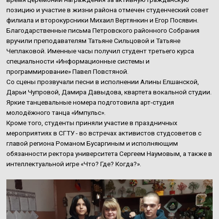
позицию и участие в жизни района отмечен студенческий совет
филиала и второкурсники Михаил Вертянкин и Егор Посявин.
Благодарственные письма Петровского районного Собрания
вручили преподавателям Татьяне Сильцовой и Татьяне
Чеплаковой. Именные часы получил студент третьего курса
специальности «Информационные системы и
программирование» Павел Повстяной.
Со сцены прозвучали песни в исполнении Алины Елшанской,
Дарьи Чупровой, Дамира Давыдова, квартета вокальной студии.
Яркие танцевальные номера подготовила арт-студия
молодёжного танца «Импульс».
Кроме того, студенты приняли участие в праздничных
мероприятиях в СГТУ - во встречах активистов студсоветов с
главой региона Романом Бусаргиным и исполняющим
обязанности ректора университета Сергеем Наумовым, а также в
интеллектуальной игре «Что? Где? Когда?».