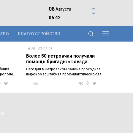
08
Августа
06:42
СТВО
БЛАГОУСТРОЙСТВО
16:28
07.08.26
Более 50 петровчан получили
помощь бригады «Поезда
здоровья»…
бения
Сегодня в Петровском районе проходила
крополе…
широкомасштабная профилактическоюая
акция…
288