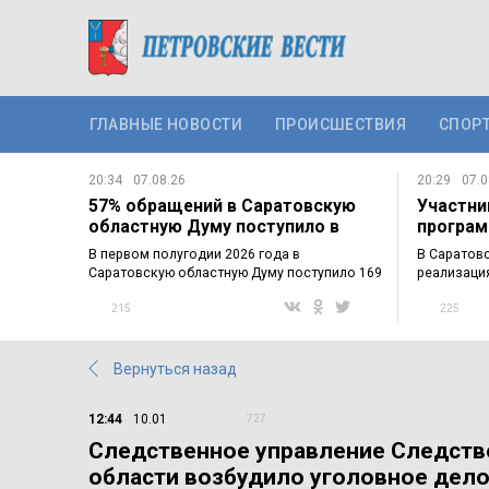
ГЛАВНЫЕ НОВОСТИ
ПРОИСШЕСТВИЯ
СПОР
20:34
07.08.26
20:29
07.0
57% обращений в Саратовскую
Участни
областную Думу поступило в
програм
электронном…
познако
В первом полугодии 2026 года в
В Саратов
Саратовскую областную Думу поступило 169
реализаци
обращений…
участнико
215
225
Вернуться назад
12:44
10.01
727
Следственное управление Следстве
области возбудило уголовное дело