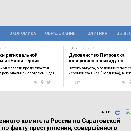
Т
ЭКОНОМИКА
ОБРАЗОВАНИЕ
ПОЛИТИКА
ОБЩЕ
8.26
20:19
07.08.26
ки региональной
Духовенство Петровска
мы «Наши герои»
совершило панихиду по
мились с…
приснопоминаемому…
ской области продолжается
Пятого августа, в годовщину погре
я региональной программы для
иеромонаха Нила (Позднева), в не
в…
217
Печать
нного комитета России по Саратовской
 по факту преступления, совершённого