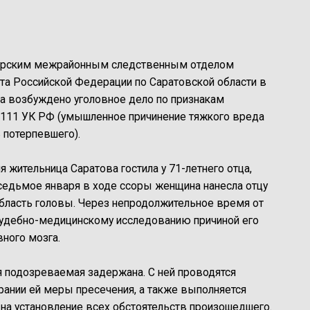
карским межрайонным следственным отделом
та Российской Федерации по Саратовской области в
а возбуждено уголовное дело по признакам
и 111 УК РФ (умышленное причинение тяжкого вреда
 потерпевшего).
 жительница Саратова гостила у 71-летнего отца,
 седьмое января в ходе ссоры женщина нанесла отцу
область головы. Через непродолжительное время от
судебно-медицинскому исследованию причиной его
вного мозга.
 подозреваемая задержана. С ней проводятся
рании ей меры пресечения, а также выполняется
на установление всех обстоятельств произошедшего.