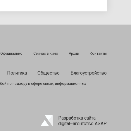
Подписаться
Официально
Сейчас в кино
Архив
Контакты
Политика
Общество
Благоустройство
бой по надзору в сфере связи, информационных
Разработка сайта
digital–агентство ASAP