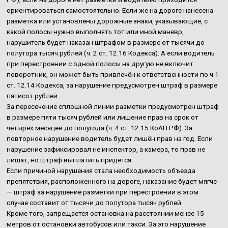
ориентироваться самостоятельно. Если же на дороге нанесена
разметка или установлены дорожные знаки, указывающие, с
какой полосы нужно выполнять тот или иной маневр,
нарушитель будет наказан штрафом в размере от тысячи до
полутора тысяч рублей (ч. 2 ст. 12.16 Кодекса). А если водитель
при перестроении с одной полосы на другую не включит
поворотник, он может быть привлечён к ответственности по ч.1
ст. 12.14 Кодекса, за нарушение предусмотрен штраф в размере
пятисот рублей.
За пересечение сплошной линии разметки предусмотрен штраф
в размере пяти тысяч рублей или лишение прав на срок от
четырёх месяцев до полугода (ч. 4 ст. 12.15 КоАП РФ). За
повторное нарушение водитель будет лишён прав на год. Если
нарушение зафиксировал не инспектор, а камера, то прав не
лишат, но штраф выплатить придется.
Если причиной нарушения стала необходимость объезда
препятствия, расположенного на дороге, наказание будет мягче
— штраф за нарушение разметки при перестроении в этом
случае составит от тысячи до полутора тысяч рублей.
Кроме того, запрещается остановка на расстоянии менее 15
метров от остановки автобусов или такси. За это нарушение