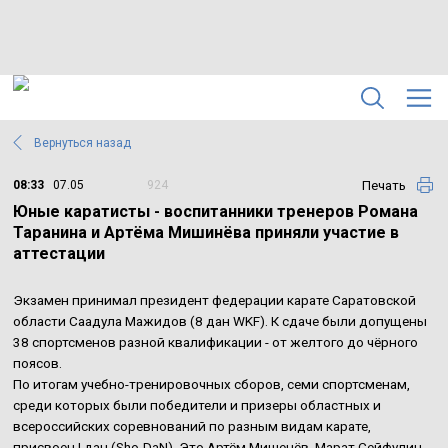
Вернуться назад
Печать
08:33
07.05
924
Юные каратисты - воспитанники тренеров Романа
Таранина и Артёма Мишинёва приняли участие в
аттестации
Экзамен принимал президент федерации карате Саратовской
области Саадула Мажидов (8 дан WKF). К сдаче были допущены
38 спортсменов разной квалификации - от желтого до чёрного
поясов.
По итогам учебно-тренировочных сборов, семи спортсменам,
среди которых были победители и призеры областных и
всероссийских соревнований по разным видам карате,
присвоен I дан (Sho-DaN). Это Артём Мишенёв, Марат Сейфулин,