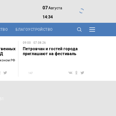
07
Августа
14:34
СТВО
БЛАГОУСТРОЙСТВО
09:00
07.08.26
твенных
Петровчан и гостей города
ДД
приглашают на фестиваль
"Яблочно-медовый…
аконом РФ
147