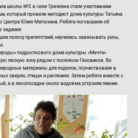
ала школы №3 в селе Грачёвка стали участниками
ма, который провели методист дома культуры Татьяна
о Центра Юлия Матюхина. Ребята поговорили об
 задания:
ли полосу препятствий, научились завязывать узлы,
х.
ироды» подросткового дома культуры «Мечта»
ую лесную зону рядом с посёлком Газовиков. Во
риродные материалы для поделок, поучаствовали в
ых зверях, птицах и растениях. Затем ребята вместе с
й, а в лесопосадке около водоёма устроили пикник.