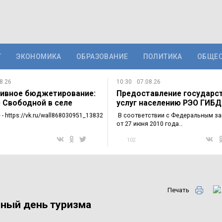
Т
ЭКОНОМИКА
ОБРАЗОВАНИЕ
ПОЛИТИКА
ОБЩЕ
8.26
10:30
07.08.26
ивное бюджетирование:
Предоставление государс
е Свободной в селе
услуг населению РЭО ГИБ
а…
ОМВД…
- https://vk.ru/wall868030951_13832
В соответствии с Федеральным з
от 27 июня 2010 года…
102
Печать
ный день туризма