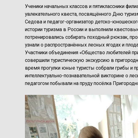
Ученики начальных классов и пятиклассники фили
увлекательного квеста, посвящённого Дню туриз
Седова и педагог-организатор детско-юношеског
истории туризма в России и выполнили квестовые
потренировались собирать походный рюкзак, прош
узнали о распространённых лесных ягодах и плода
Участники объединения «Общество любителей пр
совершили туристическую экскурсию в пригородн
время прогулки юные туристы собрали грибы и п
интеллектуально-познавательной викторине о лесн
педагогом побывали на пруду посёлка Пригородны